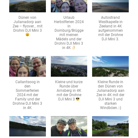
Dünen von
Urlaub
Autostrand
Julianadorp aan
Herbstferien 2024
Westkapelle in
Zee – flyover… mit
in
Zeeland in 4K
Drohni DJI Mini 3
Domburg/Brügge
aufgenommen
mit meinen
mit der Drohne
Mädels und der
DJI Mini 3.
Drohni DJI Mini 3
in 4K
Callantsoog in
Kleine und kurze
Kleine Runde in
den
Runde über
den Dünen von
Sommerferien
Arnsberg in 4K
Julianadorp aan
2024 mit der
mit der Drohne
Zee in 4K mit der
Family und der
DJI Mini 3
DJI Mini 3 und
Drohne DJI Mini 3
starken
in 4K
Windböen.:-)