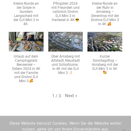
Kleine Runde an
Pfingsten 2024
Kleine Runde an
der Sorpe in
mit Freunden und
der Ruhr in
Sundern
natürlich Drohni
Arnsberg –
Langscheid mit
DJI Mini 3 in
Oeventrop mit der
der DJI Mini 3 in
Harlesiel in 4K
Drohne DJI Mini 3
4K.
in 4K
Urlaub auf dem
Über Arnsberg mit
Kurzer
Campingplatz
Altstadt, Neustadt
Sonntagsflug –
Bensersiel –
und Schloßruine..
Arnsberg mit der
Ostern 2024 in 4K
in 4K mit der DJI
DJI Mini 3 in 4K
mit der Familie
Mini 3
und Drohni DJI
Mini 3
Next
»
1
/
3
Diese Website benutzt Cookies. Wenn Sie die Website weiter
© 2026 - Cardaci Networks -
Impressum
-
Datenschutz
nutzen, gehe ich von Ihrem Einverständnis aus.