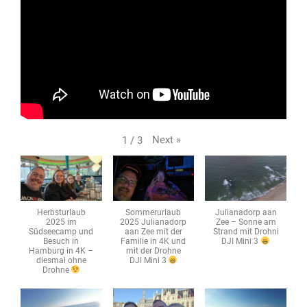
Next
»
1
/
3
Herbsturlaub
Sommerurlaub
Julianadorp aan
2025 im
2025 Julianadorp
Zee – Sonne am
Südseecamp und
aan Zee mit der
Strand mit Drohni
Besuch in
Familie in 4K und
DJI Mini 3
Hamburg in 4K –
mit der Drohne
diesmal ohne
DJI Mini 3
Drohne